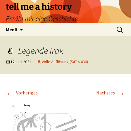
Zum
tell me a history
Inhalt
Erzähl mir eine Geschichte
springen
Suchen
Menü
nach:
Legende Irak
12. Juli 2021
Volle Auflösung (547 × 436)
←
→
Vorheriges
Nächstes