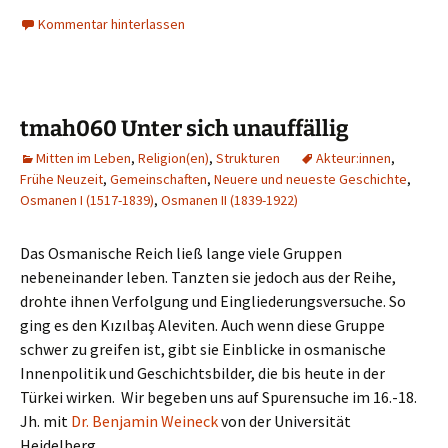
Kommentar hinterlassen
tmah060 Unter sich unauffällig
Mitten im Leben
,
Religion(en)
,
Strukturen
Akteur:innen
,
Frühe Neuzeit
,
Gemeinschaften
,
Neuere und neueste Geschichte
,
Osmanen I (1517-1839)
,
Osmanen II (1839-1922)
Das Osmanische Reich ließ lange viele Gruppen
nebeneinander leben. Tanzten sie jedoch aus der Reihe,
drohte ihnen Verfolgung und Eingliederungsversuche. So
ging es den Kızılbaş Aleviten. Auch wenn diese Gruppe
schwer zu greifen ist, gibt sie Einblicke in osmanische
Innenpolitik und Geschichtsbilder, die bis heute in der
Türkei wirken. Wir begeben uns auf Spurensuche im 16.-18.
Jh. mit
Dr. Benjamin Weineck
von der Universität
Heidelberg.