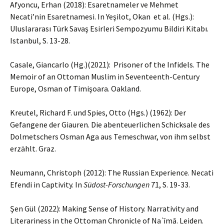
Afyoncu, Erhan (2018): Esaretnameler ve Mehmet
Necati’nin Esaretnamesi. In Yeşilot, Okan et al. (Hgs.):
Uluslararası Türk Savaş Esirleri Sempozyumu Bildiri Kitabı.
Istanbul, S. 13-28.
Casale, Giancarlo (Hg.)(2021): Prisoner of the Infidels. The
Memoir of an Ottoman Muslim in Seventeenth-Century
Europe, Osman of Timişoara. Oakland.
Kreutel, Richard F. und Spies, Otto (Hgs.) (1962): Der
Gefangene der Giauren. Die abenteuerlichen Schicksale des
Dolmetschers Osman Aga aus Temeschwar, von ihm selbst
erzählt. Graz.
Neumann, Christoph (2012): The Russian Experience. Necati
Efendi in Captivity. In
Südost-Forschungen
71, S. 19-33.
Şen Gül (2022): Making Sense of History. Narrativity and
Literariness in the Ottoman Chronicle of Naʿīmā. Leiden.