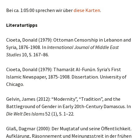
Bei ca. 1:05:00 sprechen wir über
diese Karten
.
Literaturtipps
Cioeta, Donald (1979): Ottoman Censorship in Lebanon and
Syria, 1876-1908. In
International Journal of Middle East
Studies
10, S. 167–86.
Cioeta, Donald (1979): Thamarāt Al-Funūn. Syria’s First
Islamic Newspaper, 1875-1908. Dissertation. University of
Chicago.
Gelvin, James (2012): “Modernity”, “Tradition”, and the
Battleground of Gender in Early 20th-Century Damascus. In
Die Welt Des Islams
52 (1), S. 1–22.
Glaß, Dagmar (2000): Der Muqtataf und seine Öffentlichkeit.
Aufklärung, Räsonnement und Meinungsstreit in der frühen