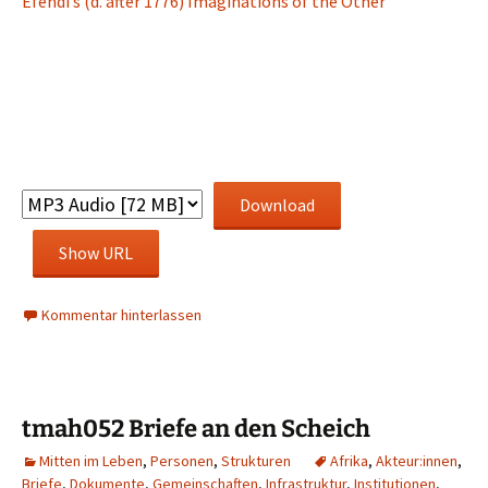
Efendi’s (d. after 1776) Imaginations of the Other
Download
Show URL
Kommentar hinterlassen
tmah052 Briefe an den Scheich
Mitten im Leben
,
Personen
,
Strukturen
Afrika
,
Akteur:innen
,
Briefe
,
Dokumente
,
Gemeinschaften
,
Infrastruktur
,
Institutionen
,