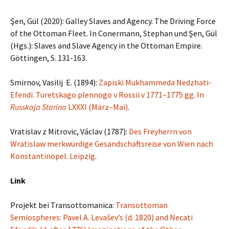
Şen, Gül (2020): Galley Slaves and Agency. The Driving Force
of the Ottoman Fleet. In Conermann, Stephan und Şen, Gül
(Hgs.): Slaves and Slave Agency in the Ottoman Empire.
Göttingen, S. 131-163.
Smirnov, Vasilij E. (1894):
Zapiski Mukhammeda Nedzhati-
Efendi. Turetskago plennogo v Rossii v 1771–1775 gg. In
Russkaja Starina
LXXXI (März–Mai)
.
Vratislav z Mitrovic, Václav (1787):
Des Freyherrn von
Wratislaw merkwürdige Gesandschaftsreise von Wien nach
Konstantinopel. Leipzig
.
Link
Projekt bei Transottomanica:
Transottoman
Semiospheres: Pavel A. Levašev’s (d. 1820) and Necati