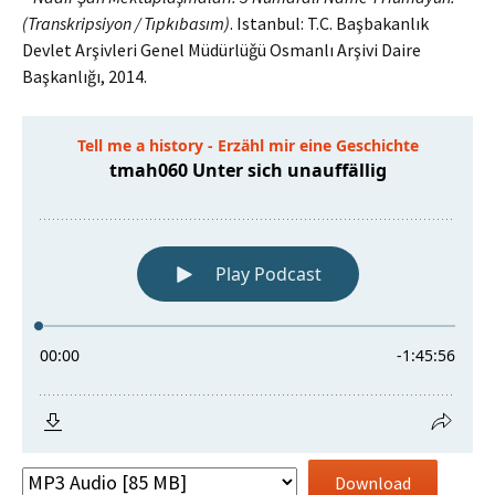
(Transkripsiyon / Tıpkıbasım)
. Istanbul: T.C. Başbakanlık
Devlet Arşivleri Genel Müdürlüǧü Osmanlı Arşivi Daire
Başkanlığı, 2014.
Download