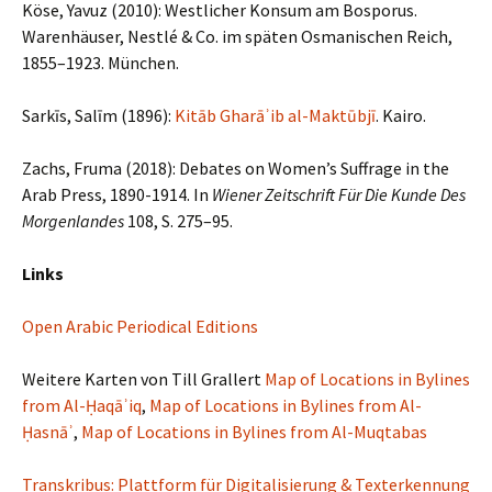
Köse, Yavuz (2010): Westlicher Konsum am Bosporus.
Warenhäuser, Nestlé & Co. im späten Osmanischen Reich,
1855–1923. München.
Sarkīs, Salīm (1896):
Kitāb Gharāʾib al-Maktūbjī
. Kairo.
Zachs, Fruma (2018): Debates on Women’s Suffrage in the
Arab Press, 1890-1914. In
Wiener Zeitschrift Für Die Kunde Des
Morgenlandes
108, S. 275–95.
Links
Open Arabic Periodical Editions
Weitere Karten von Till Grallert
Map of Locations in Bylines
from Al-Ḥaqāʾiq
,
Map of Locations in Bylines from Al-
Ḥasnāʾ
,
Map of Locations in Bylines from Al-Muqtabas
Transkribus: Plattform für Digitalisierung & Texterkennung