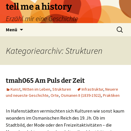
Zum
tell me a history
Inhalt
Erzähl mir eine Geschichte
springen
Suchen
Menü
nach:
Kategoriearchiv: Strukturen
tmah065 Am Puls der Zeit
Kunst
,
Mitten im Leben
,
Strukturen
Infrastruktur
,
Neuere
und neueste Geschichte
,
Orte
,
Osmanen II (1839-1922)
,
Praktiken
In Hafenstädten vermischten sich Kulturen wie sonst kaum
woanders im Osmanischen Reich des 19. Jh. Ob im
Stadtbild, der Mode oder den Freizeitaktivitäten – die