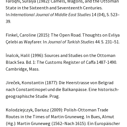
Faroqhi, Suraiya (1982): Camels, Wagons, and the Ottoman
State in the Sixteenth and Seventeenth Centuries.
In
International Journal of Middle East Studies
14 (04), S. 523–
39.
Finkel, Caroline (2015): The Open Road. Thoughts on Evliya
Çelebi as Wayfarer. In
Journal of Turkish Studies
44. S. 231–51.
İnalcık, Halil (1996): Sources and Studies on the Ottoman
Black Sea. Bd. 1: The Customs Register of Caffa 1487-1490.
Cambridge, Mass.
Jireček, Konstantin (1877): Die Heerstrasse von Belgrad
nach Constantinopel und die Balkanpässe. Eine historisch-
geographische Studie. Prag.
Kolodziejczyk, Dariusz (2009): Polish-Ottoman Trade
Routes in the Times of Martin Gruneweg. In Bues, Almut
(Hg.): Martin Gruneweg (1562–Nach 1615). Ein Europäischer