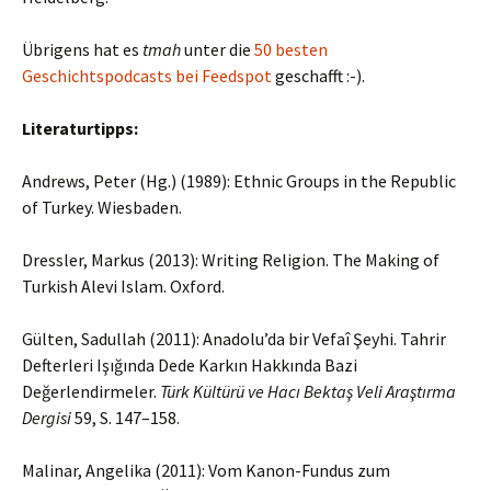
Übrigens hat es
tmah
unter die
50 besten
Geschichtspodcasts bei Feedspot
geschafft :-).
Literaturtipps:
Andrews, Peter (Hg.) (1989): Ethnic Groups in the Republic
of Turkey. Wiesbaden.
Dressler, Markus (2013): Writing Religion. The Making of
Turkish Alevi Islam. Oxford.
Gülten, Sadullah (2011): Anadolu’da bir Vefaî Şeyhi. Tahrir
Defterleri Işığında Dede Karkın Hakkında Bazi
Değerlendirmeler.
Türk Kültürü ve Hacı Bektaş Veli Araştırma
Dergisi
59, S. 147–158.
Malinar, Angelika (2011): Vom Kanon-Fundus zum