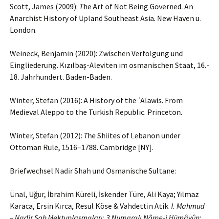
Scott, James (2009):
T
he Art of Not Being Governed. An
Anarchist History of Upland Southeast Asia. New Haven u.
London.
Weineck, Benjamin (2020): Zwischen Verfolgung und
Eingliederung. Kızılbaş-Aleviten im osmanischen Staat, 16.-
18. Jahrhundert. Baden-Baden.
Winter, Stefan (2016): A History of the ʿAlawis. From
Medieval Aleppo to the Turkish Republic. Princeton.
Winter, Stefan (2012):
T
he Shiites of Lebanon under
Ottoman Rule, 1516–1788. Cambridge [NY].
Briefwechsel Nadir Shah und Osmanische Sultane:
Ünal, Uğur, İbrahim Küreli, İskender Türe, Ali Kaya; Yılmaz
Karaca, Ersin Kırca, Resul Köse & Vahdettin Atik.
I. Mahmud
– Nadir Şah Mektuplaşmaları: 3 Numaralı Nâme-i Hümâyûn: