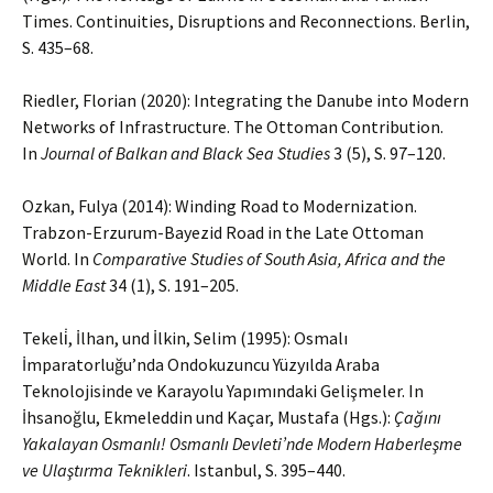
Times. Continuities, Disruptions and Reconnections. Berlin,
S. 435–68.
Riedler, Florian (2020): Integrating the Danube into Modern
Networks of Infrastructure. The Ottoman Contribution.
In
Journal of Balkan and Black Sea Studies
3 (5), S. 97–120.
Ozkan, Fulya (2014): Winding Road to Modernization.
Trabzon-Erzurum-Bayezid Road in the Late Ottoman
World. In
Comparative Studies of South Asia, Africa and the
Middle East
34 (1), S. 191–205.
Tekeli̇, İlhan, und İlkin, Selim (1995): Osmalı
İmparatorluğu’nda Ondokuzuncu Yüzyılda Araba
Teknolojisinde ve Karayolu Yapımındaki Gelişmeler. In
İhsanoğlu, Ekmeleddin und Kaçar, Mustafa (Hgs.):
Çağını
Yakalayan Osmanlı! Osmanlı Devleti’nde Modern Haberleşme
ve Ulaştırma Teknikleri
. Istanbul, S. 395–440.