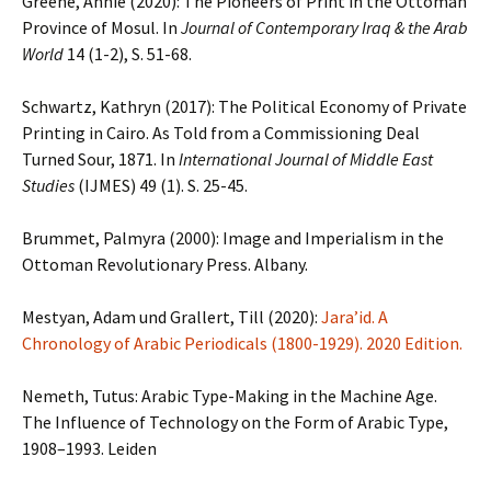
Greene, Annie (2020): The Pioneers of Print in the Ottoman
Province of Mosul. In
Journal of Contemporary Iraq & the Arab
World
14 (1-2), S. 51-68.
Schwartz, Kathryn (2017): The Political Economy of Private
Printing in Cairo. As Told from a Commissioning Deal
Turned Sour, 1871. In
International Journal of Middle East
Studies
(IJMES) 49 (1). S. 25-45.
Brummet, Palmyra (2000): Image and Imperialism in the
Ottoman Revolutionary Press. Albany.
Mestyan, Adam und Grallert, Till (2020):
Jara’id. A
Chronology of Arabic Periodicals (1800-1929). 2020 Edition.
Nemeth, Tutus: Arabic Type-Making in the Machine Age.
The Influence of Technology on the Form of Arabic Type,
1908–1993. Leiden