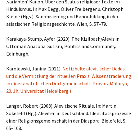
‚variablen’ Kanon. Über den Status religiöser Texte im
Hinduismus. In Max Degg, Oliver Freiberger u. Christoph
Kleine (Hgs.):
K
anonisierung und Kanonbildung in der
asiatischen Religionsgeschichte. Wien, S. 57–79.
Karakaya-Stump, Ayfer (2020): The Kizilbash/Alevis in
Ottoman Anatolia. Sufism, Politics and Community.
Edinburgh.
Karolewski, Janina (2021):
Notizhefte alevitischer Dedes
und die Vermittlung der rituellen Praxis. Wissenstradierung
in einer anatolischen Dorfgemeinschaft, Provinz Malatya,
20. Jh. Universität Heidelberg.)
Langer, Robert (2008): Alevitische Rituale. In: Martin
Sökefeld (Hg.):
A
leviten in Deutschland: Identitätsprozesse
einer Religionsgemeinschaft in der Diaspora. Bielefeld, S.
65–108.