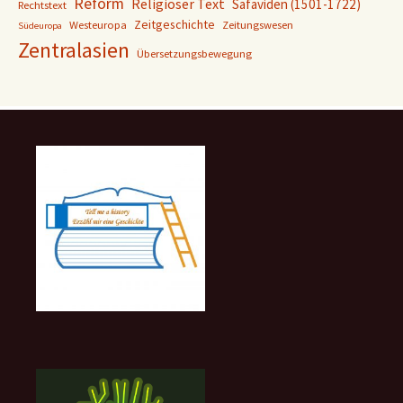
Reform
Religiöser Text
Safaviden (1501-1722)
Rechtstext
Zeitgeschichte
Westeuropa
Zeitungswesen
Südeuropa
Zentralasien
Übersetzungsbewegung