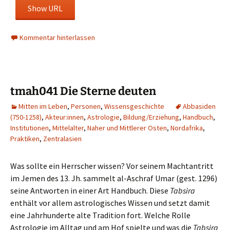
Show URL
Kommentar hinterlassen
tmah041 Die Sterne deuten
Mitten im Leben
,
Personen
,
Wissensgeschichte
Abbasiden
(750-1258)
,
Akteur:innen
,
Astrologie
,
Bildung/Erziehung
,
Handbuch
,
Institutionen
,
Mittelalter
,
Naher und Mittlerer Osten
,
Nordafrika
,
Praktiken
,
Zentralasien
Was sollte ein Herrscher wissen? Vor seinem Machtantritt
im Jemen des 13. Jh. sammelt al-Aschraf Umar (gest. 1296)
seine Antworten in einer Art Handbuch. Diese
Tabsira
enthält vor allem astrologisches Wissen und setzt damit
eine Jahrhunderte alte Tradition fort. Welche Rolle
Astrologie im Alltag und am Hof spielte und was die
Tabsira