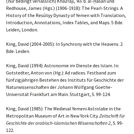
(nur bedingt verlässlich) Khazrajī, ʻAlī b. al-Ḥasan und
Redhouse, James (Hgs.) (1906-1918): The Pearl-Strings. A
History of the Resúliyy Dynasty of Yemen with Translation,
Introduction, Annotations, Index Tables, and Maps. 5 Bde.
Leiden, London.
King, David (2004-2005): In Synchrony with the Heavens. 2
Bde. Leiden.
King, David (1994): Astronomie im Dienste des Islam. In:
Gotstedter, Anton von (Hg.): Ad radices. Festband zum
fünfzigjährigen Bestehen des Instituts für Geschichte der
Naturwissenschaften der Johann Wolfgang Goethe-
Universität Frankfurt am Main. Stuttgart, S. 99-124.
King, David (1985): The Medieval Yemeni Astrolabe in the
Metropolitan Museum of Art in New York City.
Zeitschrift für
Geschichte der arabisch-islamischen Wissenschaften 2
, S. 99-
122.