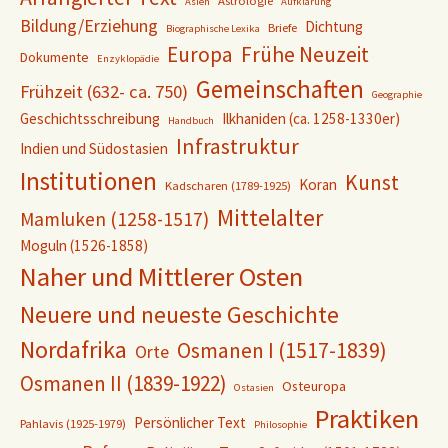
Astrologie
Asien
Aufklärung
Bildung/Erziehung
Dichtung
Briefe
Biographische Lexika
Europa
Frühe Neuzeit
Dokumente
Enzyklopädie
Gemeinschaften
Frühzeit (632- ca. 750)
Geographie
Geschichtsschreibung
Ilkhaniden (ca. 1258-1330er)
Handbuch
Infrastruktur
Indien und Südostasien
Institutionen
Kunst
Koran
Kadscharen (1789-1925)
Mittelalter
Mamluken (1258-1517)
Moguln (1526-1858)
Naher und Mittlerer Osten
Neuere und neueste Geschichte
Nordafrika
Osmanen I (1517-1839)
Orte
Osmanen II (1839-1922)
Osteuropa
Ostasien
Praktiken
Persönlicher Text
Pahlavis (1925-1979)
Philosophie