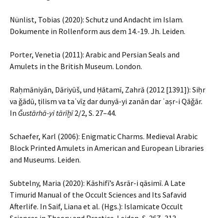
Nünlist, Tobias (2020): Schutz und Andacht im Islam.
Dokumente in Rollenform aus dem 14.-19. Jh. Leiden.
Porter, Venetia (2011): Arabic and Persian Seals and
Amulets in the British Museum. London.
Raḥmāniyān, Dāriyūš, und Ḥātamī, Zahrā (2012 [1391]): Siḥr
va ǧādū, ṭilism va taʿvīẕ dar dunyā-yi zanān dar ʿaṣr-i Qāǧār.
In
Ǧustārhā-yi tārīḫī
2/2, S. 27–44.
Schaefer, Karl (2006): Enigmatic Charms. Medieval Arabic
Block Printed Amulets in American and European Libraries
and Museums. Leiden.
Subtelny, Maria (2020): Kāshifī’s Asrār-i qāsimī. A Late
Timurid Manual of the Occult Sciences and Its Safavid
Afterlife. In Saif, Liana et al. (Hgs.): Islamicate Occult