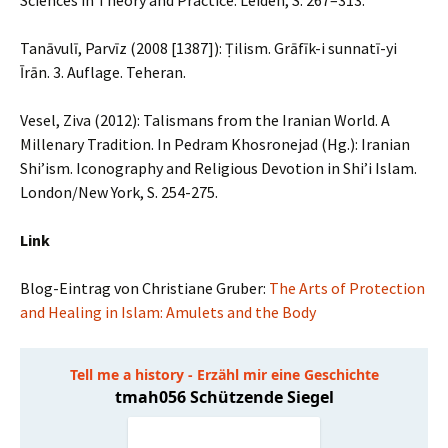
Sciences in Theory and Practice. Leiden, S. 267–313.
Tanāvulī, Parvīz (2008 [1387]): Ṭilism. Grāfīk-i sunnatī-yi
Īrān. 3. Auflage. Teheran.
Vesel, Ziva (2012): Talismans from the Iranian World. A
Millenary Tradition. In Pedram Khosronejad (Hg.): Iranian
Shi’ism. Iconography and Religious Devotion in Shi’i Islam.
London/New York, S. 254-275.
Link
Blog-Eintrag von Christiane Gruber:
The Arts of Protection
and Healing in Islam: Amulets and the Body