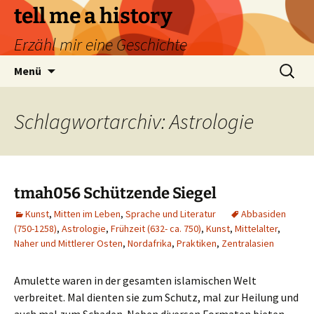
Zum
tell me a history
Inhalt
Erzähl mir eine Geschichte
springen
Suchen
Menü
nach:
Schlagwortarchiv: Astrologie
tmah056 Schützende Siegel
Kunst
,
Mitten im Leben
,
Sprache und Literatur
Abbasiden
(750-1258)
,
Astrologie
,
Frühzeit (632- ca. 750)
,
Kunst
,
Mittelalter
,
Naher und Mittlerer Osten
,
Nordafrika
,
Praktiken
,
Zentralasien
Amulette waren in der gesamten islamischen Welt
verbreitet. Mal dienten sie zum Schutz, mal zur Heilung und