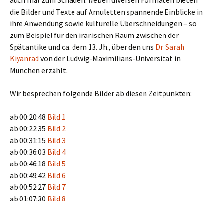
auch mal zum Schaden. Neben diversen Formaten bieten
die Bilder und Texte auf Amuletten spannende Einblicke in
ihre Anwendung sowie kulturelle Überschneidungen – so
zum Beispiel für den iranischen Raum zwischen der
Spätantike und ca. dem 13. Jh., über den uns
Dr. Sarah
Kiyanrad
von der Ludwig-Maximilians-Universität in
München erzählt.
Wir besprechen folgende Bilder ab diesen Zeitpunkten:
ab 00:20:48
Bild 1
ab 00:22:35
Bild 2
ab 00:31:15
Bild 3
ab 00:36:03
Bild 4
ab 00:46:18
Bild 5
ab 00:49:42
Bild 6
ab 00:52:27
Bild 7
ab 01:07:30
Bild 8