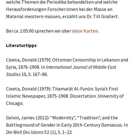
welche Themen die Periodika behandelten und welche
Herausforderungen Forscher:innen bei der Masse an
Material meistern müssen, erzählt uns Dr. Till Grallert.
Bei ca. 1:05:00 sprechen wir über
diese Karten
.
Literaturtipps
Cioeta, Donald (1979): Ottoman Censorship in Lebanon and
Syria, 1876-1908. In
International Journal of Middle East
Studies
10, S. 167–86.
Cioeta, Donald (1979): Thamarāt Al-Funūn. Syria’s First
Islamic Newspaper, 1875-1908. Dissertation. University of
Chicago.
Gelvin, James (2012): “Modernity”, “Tradition”, and the
Battleground of Gender in Early 20th-Century Damascus. In
Die Welt Des Islams
52 (1), S. 1–22.