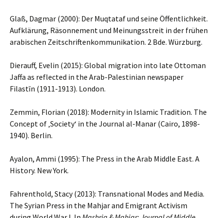
Glaß, Dagmar (2000): Der Muqtataf und seine Öffentlichkeit.
Aufklärung, Räsonnement und Meinungsstreit in der frühen
arabischen Zeitschriftenkommunikation. 2 Bde. Würzburg.
Dierauff, Evelin (2015): Global migration into late Ottoman
Jaffa as reflected in the Arab-Palestinian newspaper
Filastīn (1911-1913). London.
Zemmin, Florian (2018): Modernity in Islamic Tradition. The
Concept of ‚Society‘ in the Journal al-Manar (Cairo, 1898-
1940). Berlin.
Ayalon, Ammi (1995): The Press in the Arab Middle East. A
History. New York.
Fahrenthold, Stacy (2013): Transnational Modes and Media.
The Syrian Press in the Mahjar and Emigrant Activism
during World War I. In
Mashriq & Mahjar: Journal of Middle