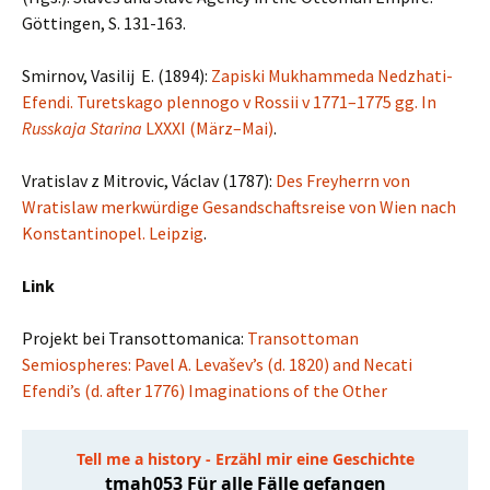
Göttingen, S. 131-163.
Smirnov, Vasilij E. (1894):
Zapiski Mukhammeda Nedzhati-
Efendi. Turetskago plennogo v Rossii v 1771–1775 gg. In
Russkaja Starina
LXXXI (März–Mai)
.
Vratislav z Mitrovic, Václav (1787):
Des Freyherrn von
Wratislaw merkwürdige Gesandschaftsreise von Wien nach
Konstantinopel. Leipzig
.
Link
Projekt bei Transottomanica:
Transottoman
Semiospheres: Pavel A. Levašev’s (d. 1820) and Necati
Efendi’s (d. after 1776) Imaginations of the Other