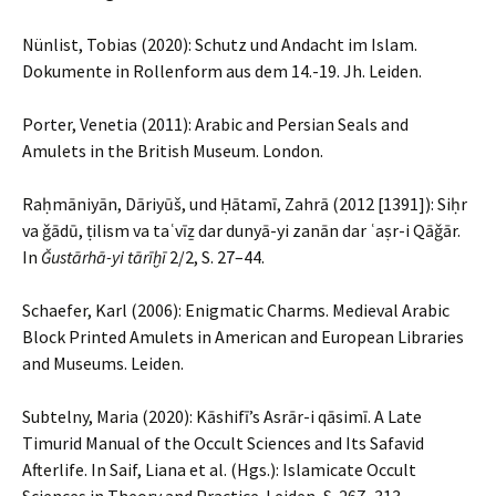
Nünlist, Tobias (2020): Schutz und Andacht im Islam.
Dokumente in Rollenform aus dem 14.-19. Jh. Leiden.
Porter, Venetia (2011): Arabic and Persian Seals and
Amulets in the British Museum. London.
Raḥmāniyān, Dāriyūš, und Ḥātamī, Zahrā (2012 [1391]): Siḥr
va ǧādū, ṭilism va taʿvīẕ dar dunyā-yi zanān dar ʿaṣr-i Qāǧār.
In
Ǧustārhā-yi tārīḫī
2/2, S. 27–44.
Schaefer, Karl (2006): Enigmatic Charms. Medieval Arabic
Block Printed Amulets in American and European Libraries
and Museums. Leiden.
Subtelny, Maria (2020): Kāshifī’s Asrār-i qāsimī. A Late
Timurid Manual of the Occult Sciences and Its Safavid
Afterlife. In Saif, Liana et al. (Hgs.): Islamicate Occult