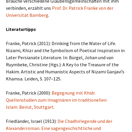
Bräuche verschiedene Glaubensgemeinschaften mit ihm
verbinden, erzählt uns
Prof. Dr. Patrick Franke von der
Universität Bamberg
.
Literaturtipps
Franke, Patrick (2011): Drinking from the Water of Life.
Nizami, Khizr and the Symbolism of Poetical Inspiration in
Later Persianate Literature. In: Bürgel, Johan und van
Ruymbeke, Christine (Hgs.): A Key to the Treasure of the
Hakim. Artistic and Humanistic Aspects of Nizami Ganjavi’s
Khamsa
.
Leiden, S. 107–125.
Franke, Patrick (2000):
Begegnung mit Khidr.
Quellenstudien zum Imaginären im traditionellen
Islam. Beirut, Stuttgart
.
Friedländer, Israel (1913):
Die Chadhirlegende und der
Alexanderroman. Eine sagengeschichtliche und