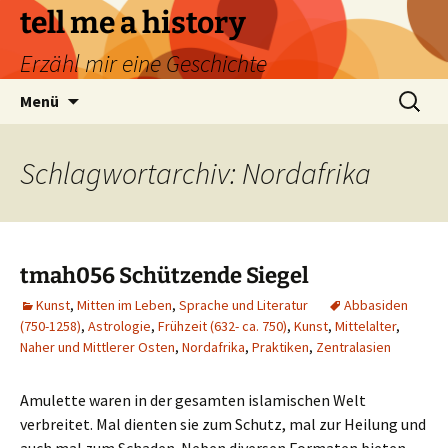
Zum
tell me a history
Inhalt
Erzähl mir eine Geschichte
springen
Suchen
Menü
nach:
Schlagwortarchiv: Nordafrika
tmah056 Schützende Siegel
Kunst
,
Mitten im Leben
,
Sprache und Literatur
Abbasiden
(750-1258)
,
Astrologie
,
Frühzeit (632- ca. 750)
,
Kunst
,
Mittelalter
,
Naher und Mittlerer Osten
,
Nordafrika
,
Praktiken
,
Zentralasien
Amulette waren in der gesamten islamischen Welt
verbreitet. Mal dienten sie zum Schutz, mal zur Heilung und