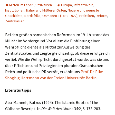
Mitten im Leben
,
Strukturen
Europa
,
Infrastruktur
,
Institutionen
,
Naher und Mittlerer Osten
,
Neuere und neueste
Geschichte
,
Nordafrika
,
Osmanen II (1839-1922)
,
Praktiken
,
Reform
,
Zentralasien
Bei den großen osmanischen Reformen im 19. Jh. stand das
Militär im Vordergrund. Vor allem die Einführung einer
Wehrpflicht diente als Mittel zur Ausweitung des
Zentralstaates und zeigte gleichzeitig, ob diese erfolgreich
verlief. Wie die Wehrpflicht durchgesetzt wurde, was sie uns
über Pflichten und Privilegien im pluralen Osmanischen
Reich und politische PR verrät, erzählt uns
Prof. Dr. Elke
Shoghig Hartmann von der Freien Universität Berlin
.
Literaturtipps
Abu-Manneh, Butrus (1994): The Islamic Roots of the
Gülhane Rescript. In
Die Welt des Islams
34:2, S. 173-203.