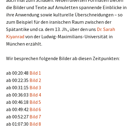
auch mal zum Schaden. Neben diversen Formaten bieten
die Bilder und Texte auf Amuletten spannende Einblicke in
ihre Anwendung sowie kulturelle Überschneidungen – so
zum Beispiel für den iranischen Raum zwischen der
Spätantike und ca. dem 13. Jh., über den uns
Dr. Sarah
Kiyanrad
von der Ludwig-Maximilians-Universität in
München erzählt.
Wir besprechen folgende Bilder ab diesen Zeitpunkten:
ab 00:20:48
Bild 1
ab 00:22:35
Bild 2
ab 00:31:15
Bild 3
ab 00:36:03
Bild 4
ab 00:46:18
Bild 5
ab 00:49:42
Bild 6
ab 00:52:27
Bild 7
ab 01:07:30
Bild 8