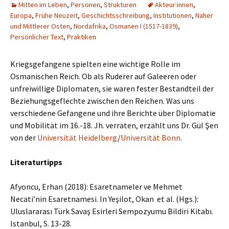
Mitten im Leben
,
Personen
,
Strukturen
Akteur:innen
,
Europa
,
Frühe Neuzeit
,
Geschichtsschreibung
,
Institutionen
,
Naher
und Mittlerer Osten
,
Nordafrika
,
Osmanen I (1517-1839)
,
Persönlicher Text
,
Praktiken
Kriegsgefangene spielten eine wichtige Rolle im
Osmanischen Reich. Ob als Ruderer auf Galeeren oder
unfreiwillige Diplomaten, sie waren fester Bestandteil der
Beziehungsgeflechte zwischen den Reichen. Was uns
verschiedene Gefangene und ihre Berichte über Diplomatie
und Mobilität im 16.-18. Jh. verraten, erzählt uns Dr. Gül Şen
von der
Universität Heidelberg
/
Universität Bonn
.
Literaturtipps
Afyoncu, Erhan (2018): Esaretnameler ve Mehmet
Necati’nin Esaretnamesi. In Yeşilot, Okan et al. (Hgs.):
Uluslararası Türk Savaş Esirleri Sempozyumu Bildiri Kitabı.
Istanbul, S. 13-28.