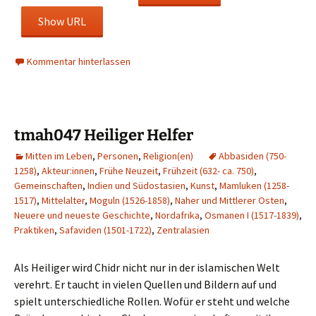
Show URL
Kommentar hinterlassen
tmah047 Heiliger Helfer
Mitten im Leben
,
Personen
,
Religion(en)
Abbasiden (750-
1258)
,
Akteur:innen
,
Frühe Neuzeit
,
Frühzeit (632- ca. 750)
,
Gemeinschaften
,
Indien und Südostasien
,
Kunst
,
Mamluken (1258-
1517)
,
Mittelalter
,
Moguln (1526-1858)
,
Naher und Mittlerer Osten
,
Neuere und neueste Geschichte
,
Nordafrika
,
Osmanen I (1517-1839)
,
Praktiken
,
Safaviden (1501-1722)
,
Zentralasien
Als Heiliger wird Chidr nicht nur in der islamischen Welt
verehrt. Er taucht in vielen Quellen und Bildern auf und
spielt unterschiedliche Rollen. Wofür er steht und welche