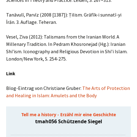
Sciences in Theory and Practice. Leiden, S. 267–313.
Tanāvulī, Parvīz (2008 [1387]): Ṭilism. Grāfīk-i sunnatī-yi
Īrān. 3. Auflage. Teheran.
Vesel, Ziva (2012): Talismans from the Iranian World. A
Millenary Tradition. In Pedram Khosronejad (Hg.): Iranian
Shi’ism. Iconography and Religious Devotion in Shi’i Islam.
London/New York, S. 254-275.
Link
Blog-Eintrag von Christiane Gruber:
The Arts of Protection
and Healing in Islam: Amulets and the Body