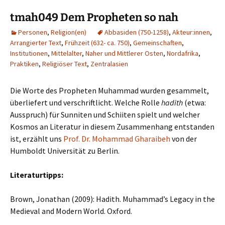
tmah049 Dem Propheten so nah
Personen
,
Religion(en)
Abbasiden (750-1258)
,
Akteur:innen
,
Arrangierter Text
,
Frühzeit (632- ca. 750)
,
Gemeinschaften
,
Institutionen
,
Mittelalter
,
Naher und Mittlerer Osten
,
Nordafrika
,
Praktiken
,
Religiöser Text
,
Zentralasien
Die Worte des Propheten Muhammad wurden gesammelt,
überliefert und verschriftlicht. Welche Rolle
hadith
(etwa:
Ausspruch) für Sunniten und Schiiten spielt und welcher
Kosmos an Literatur in diesem Zusammenhang entstanden
ist, erzählt uns
Prof. Dr. Mohammad Gharaibeh
von der
Humboldt Universität zu Berlin.
Literaturtipps:
Brown, Jonathan (2009): Hadith. Muhammad’s Legacy in the
Medieval and Modern World. Oxford.