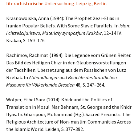
literarhistorische Untersuchung. Leipzig, Berlin
.
Krasnowolska, Anna (1994): The Prophet Xezr-Elias in
Iranian Popular Beliefs. With Some Slavic Parallels. In
Islam
i chrześcijaństwo, Materiały sympozjum Kraków
, 12–14 IV.
Krakau, S. 159–176.
Rachimov, Rachmat (1994): Die Legende vom Grünen Reiter.
Das Bild des Heiligen Chizr in den Glaubensvorstellungen
der Tadshiken. Übersetzung aus dem Russischen von Lutz
Rzehak. In
Abhandlungen und Berichte des Staatlichen
Museums für Völkerkunde Dresden
48, S. 247–264.
Wolper, Ethel Sara (2014): Khidr and the Politics of
Translation in Mosul. Mar Behnam, St. George and the Khidr
Ilyas. In: Gharipour, Mohammad (Hg.): Sacred Precincts. The
Religious Architecture of Non-muslim Communities Across
the Islamic World. Leiden, S. 377–392.