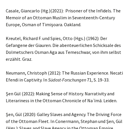
Casale, Giancarlo (Hg.)(2021): Prisoner of the Infidels. The
Memoir of an Ottoman Muslim in Seventeenth-Century
Europe, Osman of Timişoara. Oakland.
Kreutel, Richard F. und Spies, Otto (Hgs.) (1962): Der
Gefangene der Giauren. Die abenteuerlichen Schicksale des
Dolmetschers Osman Aga aus Temeschwar, von ihm selbst
erzählt. Graz.
Neumann, Christoph (2012): The Russian Experience. Necati
Efendi in Captivity. In
Südost-Forschungen
71, S. 19-33.
Şen Gül (2022): Making Sense of History. Narrativity and
Literariness in the Ottoman Chronicle of Naʿīmā. Leiden.
Şen, Gül (2020): Galley Slaves and Agency. The Driving Force
of the Ottoman Fleet. In Conermann, Stephan und Şen, Gül
(Hgs.): Slaves and Slave Agency in the Ottoman Empire.