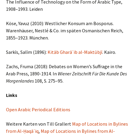
The Influence of Technology on the Form of Arabic Type,
1908–1993. Leiden
Köse, Yavuz (2010): Westlicher Konsum am Bosporus.
Warenhäuser, Nestlé & Co. im späten Osmanischen Reich,
1855–1923. München.
Sarkīs, Salīm (1896):
Kitāb Gharāʾib al-Maktūbjī
. Kairo.
Zachs, Fruma (2018): Debates on Women’s Suffrage in the
Arab Press, 1890-1914. In
Wiener Zeitschrift Für Die Kunde Des
Morgenlandes
108, S. 275–95.
Links
Open Arabic Periodical Editions
Weitere Karten von Till Grallert
Map of Locations in Bylines
from Al-Ḥaqāʾiq
,
Map of Locations in Bylines from Al-