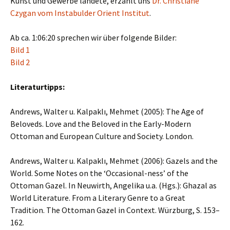
Kunst und Gewerbe landete, erzählt uns
Dr. Christiane
Czygan vom Instabulder Orient Institut
.
Ab ca. 1:06:20 sprechen wir über folgende Bilder:
Bild 1
Bild 2
Literaturtipps:
Andrews, Walter u. Kalpaklı, Mehmet (2005): The Age of
Beloveds. Love and the Beloved in the Early-Modern
Ottoman and European Culture and Society. London.
Andrews, Walter u. Kalpaklı, Mehmet (2006): Gazels and the
World. Some Notes on the ‘Occasional-ness’ of the
Ottoman Gazel. In Neuwirth, Angelika u.a. (Hgs.): Ghazal as
World Literature. From a Literary Genre to a Great
Tradition. The Ottoman Gazel in Context. Würzburg, S. 153–
162.