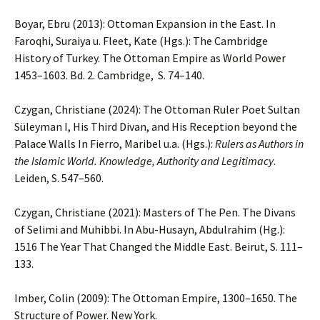
Boyar, Ebru (2013): Ottoman Expansion in the East. In
Faroqhi, Suraiya u. Fleet, Kate (Hgs.): The Cambridge
History of Turkey. The Ottoman Empire as World Power
1453–1603. Bd. 2. Cambridge, S. 74–140.
Czygan, Christiane (2024): The Ottoman Ruler Poet Sultan
Süleyman I, His Third Divan, and His Reception beyond the
Palace Walls In Fierro, Maribel u.a. (Hgs.):
Rulers as Authors in
the Islamic World. Knowledge, Authority and Legitimacy
.
Leiden, S. 547–560.
Czygan, Christiane (2021): Masters of The Pen. The Divans
of Selimi and Muhibbi. In Abu-Husayn, Abdulrahim (Hg.):
1516 The Year That Changed the Middle East. Beirut, S. 111–
133.
Imber, Colin (2009): The Ottoman Empire, 1300–1650. The
Structure of Power. New York.