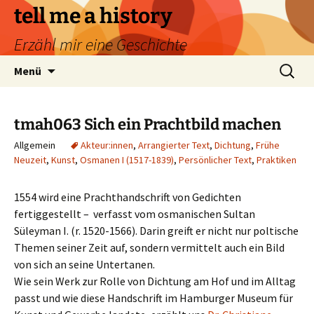
Zum
tell me a history
Inhalt
Erzähl mir eine Geschichte
springen
Suchen
Menü
nach:
tmah063 Sich ein Prachtbild machen
Allgemein
Akteur:innen
,
Arrangierter Text
,
Dichtung
,
Frühe
Neuzeit
,
Kunst
,
Osmanen I (1517-1839)
,
Persönlicher Text
,
Praktiken
1554 wird eine Prachthandschrift von Gedichten
fertiggestellt – verfasst vom osmanischen Sultan
Süleyman I. (r. 1520-1566). Darin greift er nicht nur poltische
Themen seiner Zeit auf, sondern vermittelt auch ein Bild
von sich an seine Untertanen.
Wie sein Werk zur Rolle von Dichtung am Hof und im Alltag
passt und wie diese Handschrift im Hamburger Museum für