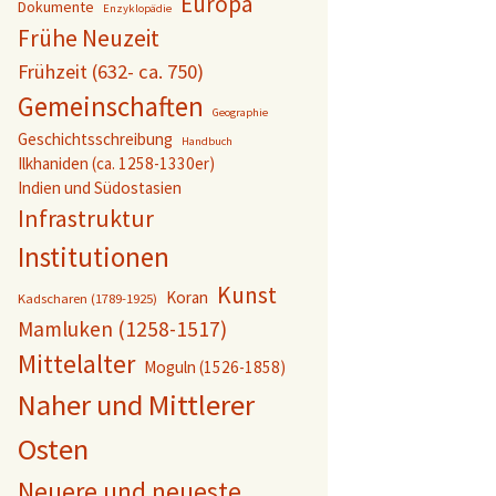
Europa
Dokumente
Enzyklopädie
Frühe Neuzeit
Frühzeit (632- ca. 750)
Gemeinschaften
Geographie
Geschichtsschreibung
Handbuch
Ilkhaniden (ca. 1258-1330er)
Indien und Südostasien
Infrastruktur
Institutionen
Kunst
Koran
Kadscharen (1789-1925)
Mamluken (1258-1517)
Mittelalter
Moguln (1526-1858)
Naher und Mittlerer
Osten
Neuere und neueste