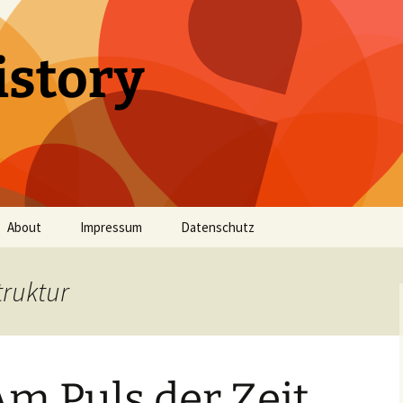
istory
About
Impressum
Datenschutz
truktur
m Puls der Zeit