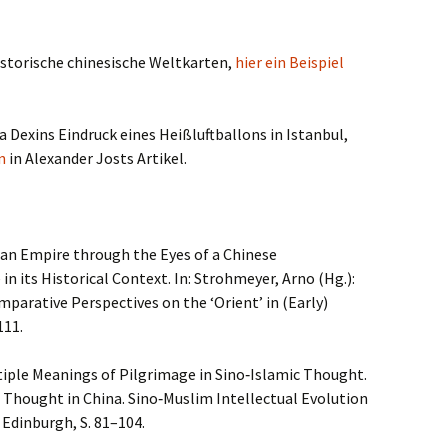
historische chinesische Weltkarten,
hier ein Beispiel
a Dexins Eindruck eines Heißluftballons in Istanbul,
n
in Alexander Josts Artikel.
an Empire through the Eyes of a Chinese
 in its Historical Context. In: Strohmeyer, Arno (Hg.):
arative Perspectives on the ‘Orient’ in (Early)
111.
tiple Meanings of Pilgrimage in Sino‑Islamic Thought.
c Thought in China. Sino‑Muslim Intellectual Evolution
 Edinburgh, S. 81–104.