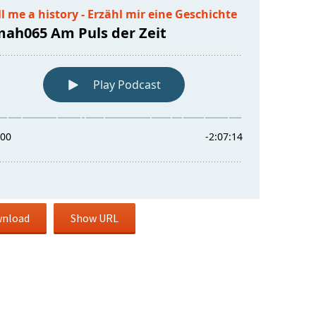
nload
Show URL