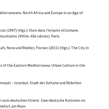
diterraneans. North Africa and Europe in an Age of
is (1997) (Hgs.): Vivre dans l’empire ottomane.
unitaires (XVIIIe–XXe siècles). Paris.
fi, Nora und Riedler, Florian (2011) (Hgs.): The City in
s of the Eastern Mediterranea. Urban Culture in the
nopel – Istanbul. Stadt der Sultane und Rebellen.
m vom deutschen Orient. Zwei deutsche Kolonien im
nkfurt am Main.