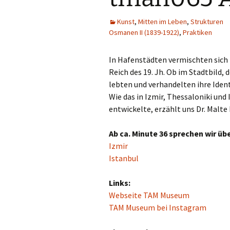
Religion(en)
Kunst
,
Mitten im Leben
,
Strukturen
Osmanen II (1839-1922)
,
Praktiken
Sprache und Literatur
In Hafenstädten vermischten sic
Reich des 19. Jh. Ob im Stadtbild,
lebten und verhandelten ihre Iden
Wie das in Izmir, Thessaloniki un
entwickelte, erzählt uns Dr. Malt
Ab ca. Minute 36 sprechen wir übe
Izmir
Istanbul
Links:
Webseite TAM Museum
TAM Museum bei Instagram