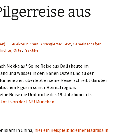
ilgerreise aus
(en)
Akteur:innen
,
Arrangierter Text
,
Gemeinschaften
,
hichte
,
Orte
,
Praktiken
ch Mekka auf. Seine Reise aus Dali (heute im
Land und Wasser in den Nahen Osten und zu den
ür jene Zeit überlebt er seine Reise, schreibt darüber
itischen Figur in seiner Heimatregion.
seine Reise die Umbrüche des 19. Jahrhunderts
r Jost von der LMU München
.
er Islam in China,
hier ein Beispielbild einer Madrasa in