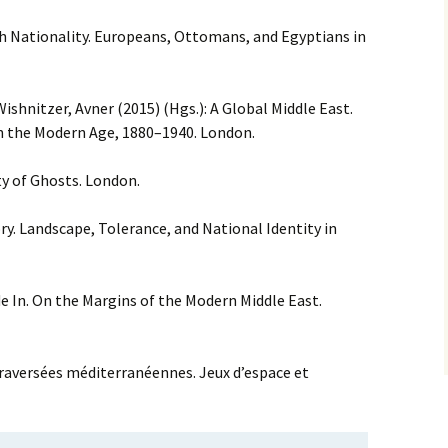
ith Nationality. Europeans, Ottomans, and Egyptians in
ishnitzer, Avner (2015) (Hgs.): A Global Middle East.
 in the Modern Age, 1880–1940. London.
ty of Ghosts. London.
ry. Landscape, Tolerance, and National Identity in
e In. On the Margins of the Modern Middle East.
raversées méditerranéennes. Jeux d’espace et