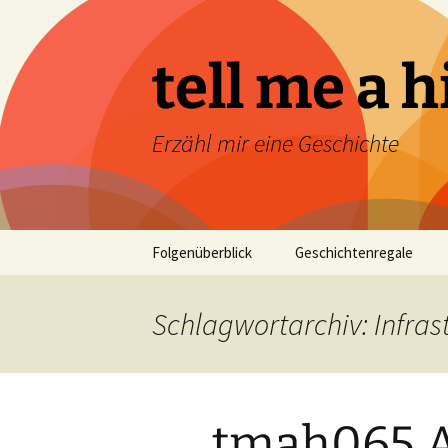
Zum
Inhalt
springen
tell me a h
Erzähl mir eine Geschichte
Folgenüberblick
Geschichtenregale
Was bisher geschah
Schlagwortarchiv: Infras
Personen
Strukturen
tmah065 A
Mitten im Leben