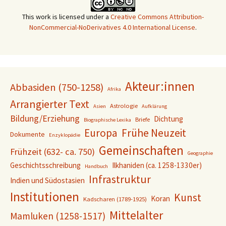
This work is licensed under a
Creative Commons Attribution-
NonCommercial-NoDerivatives 4.0 International License
.
Akteur:innen
Abbasiden (750-1258)
Afrika
Arrangierter Text
Astrologie
Asien
Aufklärung
Bildung/Erziehung
Dichtung
Briefe
Biographische Lexika
Europa
Frühe Neuzeit
Dokumente
Enzyklopädie
Gemeinschaften
Frühzeit (632- ca. 750)
Geographie
Geschichtsschreibung
Ilkhaniden (ca. 1258-1330er)
Handbuch
Infrastruktur
Indien und Südostasien
Institutionen
Kunst
Koran
Kadscharen (1789-1925)
Mittelalter
Mamluken (1258-1517)