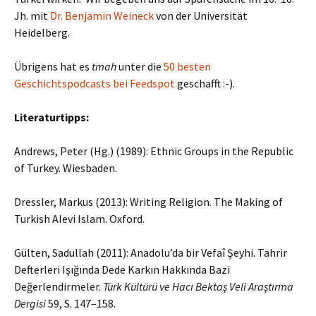
Jh. mit
Dr. Benjamin Weineck
von der Universität
Heidelberg.
Übrigens hat es
tmah
unter die
50 besten
Geschichtspodcasts bei Feedspot
geschafft :-).
Literaturtipps:
Andrews, Peter (Hg.) (1989): Ethnic Groups in the Republic
of Turkey. Wiesbaden.
Dressler, Markus (2013): Writing Religion. The Making of
Turkish Alevi Islam. Oxford.
Gülten, Sadullah (2011): Anadolu’da bir Vefaî Şeyhi. Tahrir
Defterleri Işığında Dede Karkın Hakkında Bazi
Değerlendirmeler.
Türk Kültürü ve Hacı Bektaş Veli Araştırma
Dergisi
59, S. 147–158.