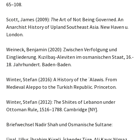
65–108.
Scott, James (2009):
T
he Art of Not Being Governed. An
Anarchist History of Upland Southeast Asia. New Haven u.
London.
Weineck, Benjamin (2020): Zwischen Verfolgung und
Eingliederung. Kızılbaş-Aleviten im osmanischen Staat, 16.-
18. Jahrhundert. Baden-Baden.
Winter, Stefan (2016): A History of the ʿAlawis. From
Medieval Aleppo to the Turkish Republic. Princeton.
Winter, Stefan (2012):
T
he Shiites of Lebanon under
Ottoman Rule, 1516–1788. Cambridge [NY].
Briefwechsel Nadir Shah und Osmanische Sultane:
Ünal, Uğur, İbrahim Küreli, İskender Türe, Ali Kaya; Yılmaz