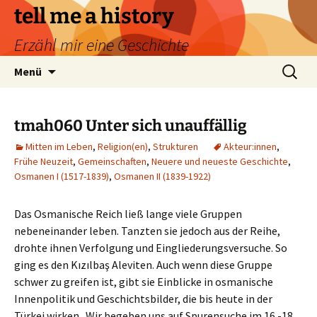
Zum
tell me a history
Inhalt
Erzähl mir eine Geschichte
springen
Suchen
Menü
nach:
tmah060 Unter sich unauffällig
Mitten im Leben
,
Religion(en)
,
Strukturen
Akteur:innen
,
Frühe Neuzeit
,
Gemeinschaften
,
Neuere und neueste Geschichte
,
Osmanen I (1517-1839)
,
Osmanen II (1839-1922)
Das Osmanische Reich ließ lange viele Gruppen
nebeneinander leben. Tanzten sie jedoch aus der Reihe,
drohte ihnen Verfolgung und Eingliederungsversuche. So
ging es den Kızılbaş Aleviten. Auch wenn diese Gruppe
schwer zu greifen ist, gibt sie Einblicke in osmanische
Innenpolitik und Geschichtsbilder, die bis heute in der
Türkei wirken. Wir begeben uns auf Spurensuche im 16.-18.