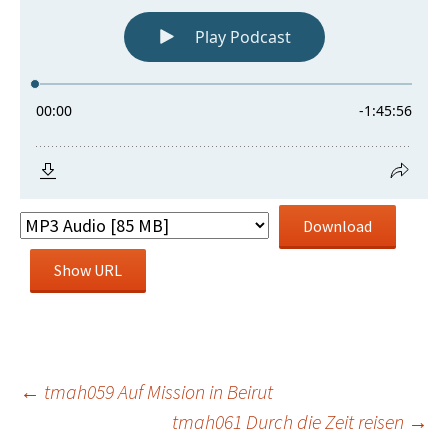
Download
Show URL
Beitragsnavigation
←
tmah059 Auf Mission in Beirut
tmah061 Durch die Zeit reisen
→