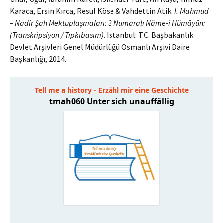
Karaca, Ersin Kırca, Resul Köse & Vahdettin Atik.
I. Mahmud
– Nadir Şah Mektuplaşmaları: 3 Numaralı Nâme-i Hümâyûn:
(Transkripsiyon / Tıpkıbasım)
. Istanbul: T.C. Başbakanlık
Devlet Arşivleri Genel Müdürlüǧü Osmanlı Arşivi Daire
Başkanlığı, 2014.