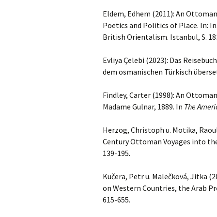
Eldem, Edhem (2011): An Ottoman 
Poetics and Politics of Place. In: 
British Orientalism. Istanbul, S. 18
Evliya Çelebi (2023): Das Reisebuc
dem osmanischen Türkisch übersetz
Findley, Carter (1998): An Ottoma
Madame Gulnar, 1889. In
The Americ
Herzog, Christoph u. Motika, Raoul
Century Ottoman Voyages into the
139-195.
Kučera, Petr u. Malečková, Jitka 
on Western Countries, the Arab P
615-655.