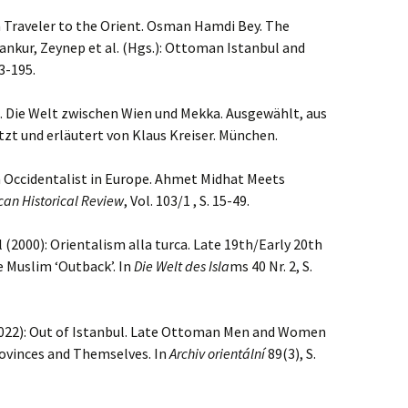
Traveler to the Orient. Osman Hamdi Bey. The
Inankur, Zeynep et al. (Hgs.): Ottoman Istanbul and
3-195.
h. Die Welt zwischen Wien und Mekka. Ausgewählt, aus
t und erläutert von Klaus Kreiser. München.
n Occidentalist in Europe. Ahmet Midhat Meets
an Historical Review
, Vol. 103/1 , S. 15-49.
 (2000): Orientalism alla turca. Late 19th/Early 20th
 Muslim ‘Outback’. In
Die Welt des Isla
ms 40 Nr. 2, S.
(2022): Out of Istanbul. Late Ottoman Men and Women
rovinces and Themselves. In
Archiv orientální
89(3), S.