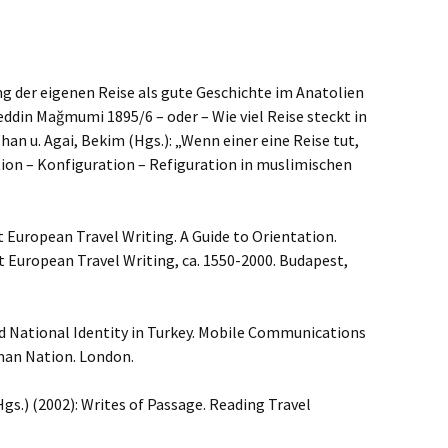
ng der eigenen Reise als gute Geschichte im Anatolien
eddin Mağmumi 1895/6 – oder – Wie viel Reise steckt in
an u. Agai, Bekim (Hgs.): „Wenn einer eine Reise tut,
tion – Konfiguration – Refiguration in muslimischen
t European Travel Writing. A Guide to Orientation.
t European Travel Writing, ca. 1550-2000. Budapest,
nd National Identity in Turkey. Mobile Communications
man Nation. London.
gs.) (2002): Writes of Passage. Reading Travel