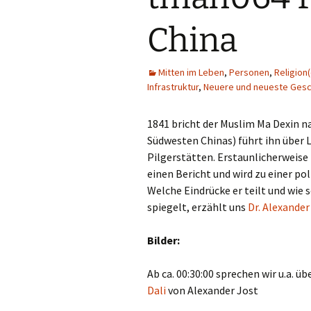
Religion(en)
China
Sprache und Literatur
Mitten im Leben
,
Personen
,
Religion
Infrastruktur
,
Neuere und neueste Gesc
1841 bricht der Muslim Ma Dexin na
Südwesten Chinas) führt ihn über 
Pilgerstätten. Erstaunlicherweise f
einen Bericht und wird zu einer pol
Welche Eindrücke er teilt und wie 
spiegelt, erzählt uns
Dr. Alexande
Bilder:
Ab ca. 00:30:00 sprechen wir u.a. üb
Dali
von Alexander Jost