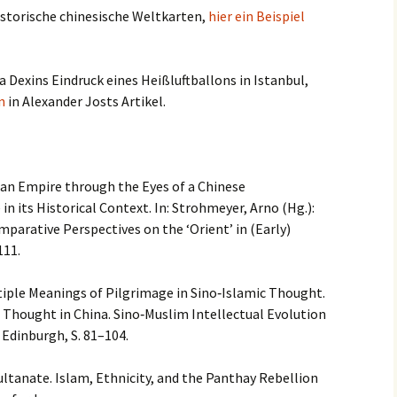
historische chinesische Weltkarten,
hier ein Beispiel
a Dexins Eindruck eines Heißluftballons in Istanbul,
n
in Alexander Josts Artikel.
an Empire through the Eyes of a Chinese
 in its Historical Context. In: Strohmeyer, Arno (Hg.):
arative Perspectives on the ‘Orient’ in (Early)
111.
tiple Meanings of Pilgrimage in Sino‑Islamic Thought.
c Thought in China. Sino‑Muslim Intellectual Evolution
 Edinburgh, S. 81–104.
Sultanate. Islam, Ethnicity, and the Panthay Rebellion