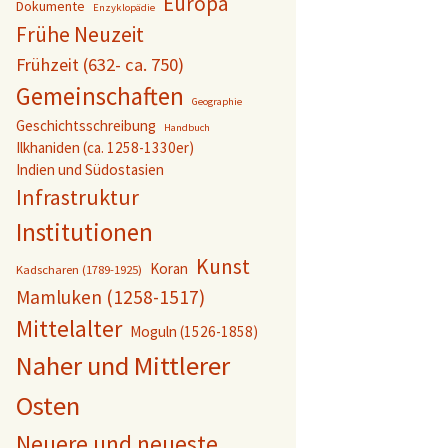
Europa
Dokumente
Enzyklopädie
Frühe Neuzeit
Frühzeit (632- ca. 750)
Gemeinschaften
Geographie
Geschichtsschreibung
Handbuch
Ilkhaniden (ca. 1258-1330er)
Indien und Südostasien
Infrastruktur
Institutionen
Kunst
Koran
Kadscharen (1789-1925)
Mamluken (1258-1517)
Mittelalter
Moguln (1526-1858)
Naher und Mittlerer
Osten
Neuere und neueste