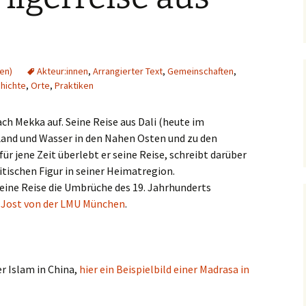
(en)
Akteur:innen
,
Arrangierter Text
,
Gemeinschaften
,
hichte
,
Orte
,
Praktiken
ch Mekka auf. Seine Reise aus Dali (heute im
Land und Wasser in den Nahen Osten und zu den
ür jene Zeit überlebt er seine Reise, schreibt darüber
itischen Figur in seiner Heimatregion.
seine Reise die Umbrüche des 19. Jahrhunderts
r Jost von der LMU München
.
er Islam in China,
hier ein Beispielbild einer Madrasa in