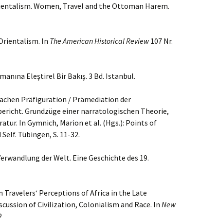
Orientalism. Women, Travel and the Ottoman Harem.
Orientalism. In
The American Historical Review
107 Nr.
anına Eleştirel Bir Bakış. 3 Bd. Istanbul.
achen Präfiguration / Prämediation der
bericht. Grundzüge einer narratologischen Theorie,
atur. In Gymnich, Marion et al. (Hgs.): Points of
 Self. Tübingen, S. 11-32.
erwandlung der Welt. Eine Geschichte des 19.
 Travelers‘ Perceptions of Africa in the Late
ussion of Civilization, Colonialism and Race. In
New
2.