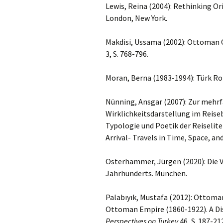
Lewis, Reina (2004): Rethinking 
London, New York.
Makdisi, Ussama (2002): Ottoman 
3, S. 768-796.
Moran, Berna (1983-1994): Türk Rom
Nünning, Ansgar (2007): Zur mehrf
Wirklichkeitsdarstellung im Reise
Typologie und Poetik der Reiseliter
Arrival- Travels in Time, Space, and
Osterhammer, Jürgen (2020): Die V
Jahrhunderts. München.
Palabıyık, Mustafa (2012): Ottoman
Ottoman Empire (1860-1922). A Disc
Perspectives on Turkey
46, S. 187-21