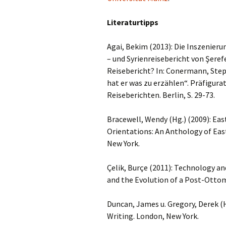
Literaturtipps
Agai, Bekim (2013): Die Inszenieru
– und Syrienreisebericht von Şeref
Reisebericht? In: Conermann, Steph
hat er was zu erzählen“. Präfigura
Reiseberichten. Berlin, S. 29-73.
Bracewell, Wendy (Hg.) (2009): Eas
Orientations: An Anthology of Eas
New York.
Çelik, Burçe (2011): Technology a
and the Evolution of a Post-Otto
Duncan, James u. Gregory, Derek (H
Writing. London, New York.