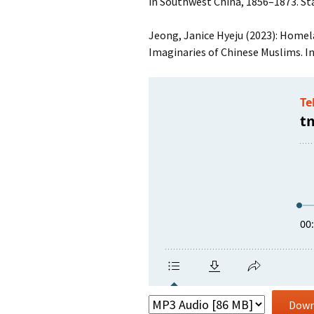
in Southwest China, 1856–1873. St
Jeong, Janice Hyeju (2023): Homel
Imaginaries of Chinese Muslims. I
Down