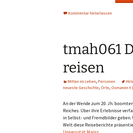
Kommentar hinterlassen
tmah061 Du
reisen
Mitten im Leben
,
Personen
Akt
neueste Geschichte
,
Orte
,
Osmanen II 
An der Wende zum 20. Jh. boomten
Reiches. Über ihre Erlebnisse verf
in Selbst- und Fremdbilder geben. 
Welt diese Reiseberichte präsenti
Universität Mainz
.