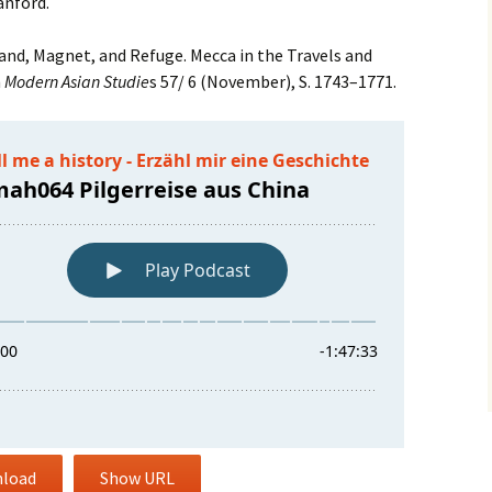
anford.
and, Magnet, and Refuge. Mecca in the Travels and
n
Modern Asian Studie
s 57/ 6 (November), S. 1743–1771.
load
Show URL