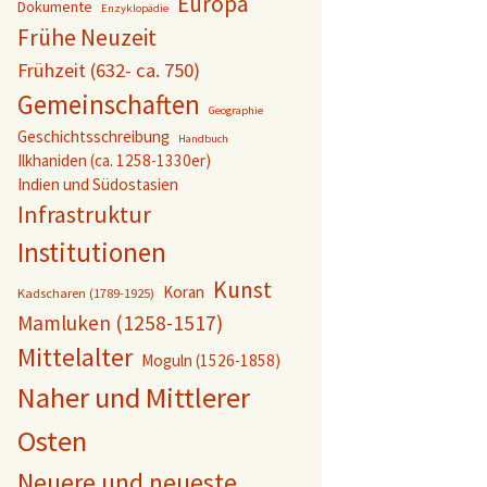
Europa
Dokumente
Enzyklopädie
Frühe Neuzeit
Frühzeit (632- ca. 750)
Gemeinschaften
Geographie
Geschichtsschreibung
Handbuch
Ilkhaniden (ca. 1258-1330er)
Indien und Südostasien
Infrastruktur
Institutionen
Kunst
Koran
Kadscharen (1789-1925)
Mamluken (1258-1517)
Mittelalter
Moguln (1526-1858)
Naher und Mittlerer
Osten
Neuere und neueste