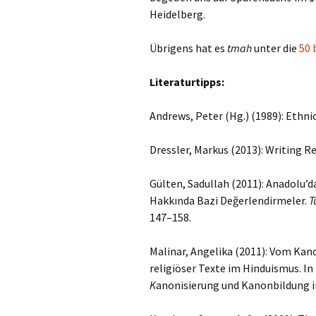
Heidelberg.
Übrigens hat es
tmah
unter die
50 
Literaturtipps:
Andrews, Peter (Hg.) (1989): Ethni
Dressler, Markus (2013): Writing Re
Gülten, Sadullah (2011): Anadolu’da 
Hakkında Bazi Değerlendirmeler.
T
147–158.
Malinar, Angelika (2011): Vom Kan
religiöser Texte im Hinduismus. In 
K
anonisierung und Kanonbildung in