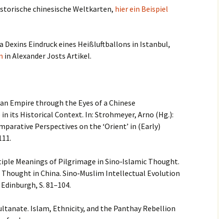
historische chinesische Weltkarten,
hier ein Beispiel
a Dexins Eindruck eines Heißluftballons in Istanbul,
n
in Alexander Josts Artikel.
an Empire through the Eyes of a Chinese
 in its Historical Context. In: Strohmeyer, Arno (Hg.):
arative Perspectives on the ‘Orient’ in (Early)
111.
tiple Meanings of Pilgrimage in Sino‑Islamic Thought.
c Thought in China. Sino‑Muslim Intellectual Evolution
 Edinburgh, S. 81–104.
Sultanate. Islam, Ethnicity, and the Panthay Rebellion