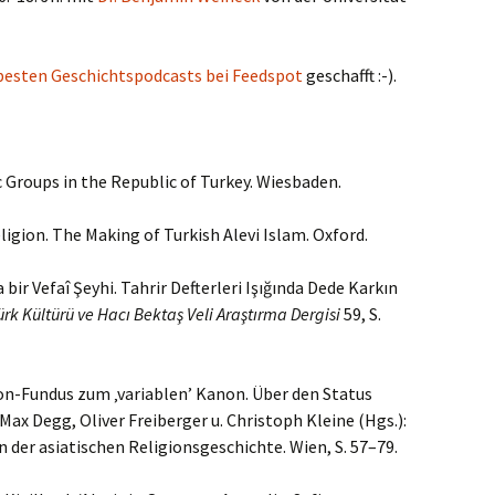
besten Geschichtspodcasts bei Feedspot
geschafft :-).
c Groups in the Republic of Turkey. Wiesbaden.
ligion. The Making of Turkish Alevi Islam. Oxford.
bir Vefaî Şeyhi. Tahrir Defterleri Işığında Dede Karkın
ürk Kültürü ve Hacı Bektaş Veli Araştırma Dergisi
59, S.
on-Fundus zum ‚variablen’ Kanon. Über den Status
Max Degg, Oliver Freiberger u. Christoph Kleine (Hgs.):
 der asiatischen Religionsgeschichte. Wien, S. 57–79.