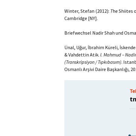
Winter, Stefan (2012):
T
he Shiites
Cambridge [NY].
Briefwechsel Nadir Shah und Osma
Ünal, Uğur, İbrahim Küreli, İskende
& Vahdettin Atik.
I. Mahmud – Nadi
(Transkripsiyon / Tıpkıbasım)
. Istan
Osmanlı Arşivi Daire Başkanlığı, 20