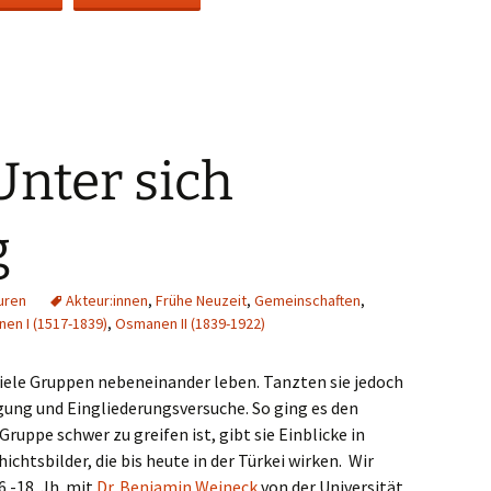
nter sich
g
uren
Akteur:innen
,
Frühe Neuzeit
,
Gemeinschaften
,
en I (1517-1839)
,
Osmanen II (1839-1922)
iele Gruppen nebeneinander leben. Tanzten sie jedoch
lgung und Eingliederungsversuche. So ging es den
Gruppe schwer zu greifen ist, gibt sie Einblicke in
chtsbilder, die bis heute in der Türkei wirken. Wir
.-18. Jh. mit
Dr. Benjamin Weineck
von der Universität