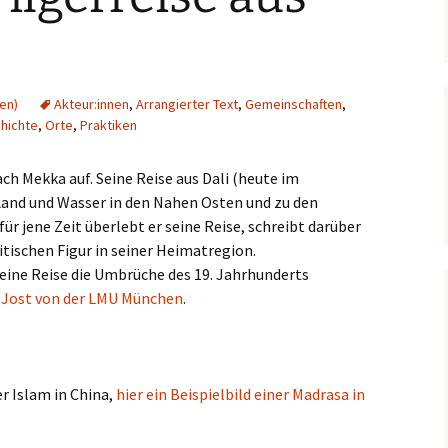
(en)
Akteur:innen
,
Arrangierter Text
,
Gemeinschaften
,
hichte
,
Orte
,
Praktiken
ch Mekka auf. Seine Reise aus Dali (heute im
Land und Wasser in den Nahen Osten und zu den
ür jene Zeit überlebt er seine Reise, schreibt darüber
itischen Figur in seiner Heimatregion.
seine Reise die Umbrüche des 19. Jahrhunderts
r Jost von der LMU München
.
er Islam in China,
hier ein Beispielbild einer Madrasa in