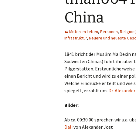
Religion(en)
China
Sprache und Literatur
Mitten im Leben
,
Personen
,
Religion
Infrastruktur
,
Neuere und neueste Gesc
1841 bricht der Muslim Ma Dexin na
Südwesten Chinas) führt ihn über 
Pilgerstätten. Erstaunlicherweise f
einen Bericht und wird zu einer pol
Welche Eindrücke er teilt und wie 
spiegelt, erzählt uns
Dr. Alexande
Bilder:
Ab ca. 00:30:00 sprechen wir u.a. üb
Dali
von Alexander Jost