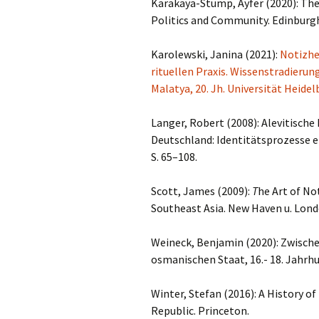
Karakaya-Stump, Ayfer (2020): The
Politics and Community. Edinburg
Karolewski, Janina (2021):
Notizhe
rituellen Praxis. Wissenstradierun
Malatya, 20. Jh. Universität Heidel
Langer, Robert (2008): Alevitische 
Deutschland: Identitätsprozesse ei
S. 65–108.
Scott, James (2009):
T
he Art of No
Southeast Asia. New Haven u. Lond
Weineck, Benjamin (2020): Zwische
osmanischen Staat, 16.- 18. Jahrh
Winter, Stefan (2016): A History o
Republic. Princeton.