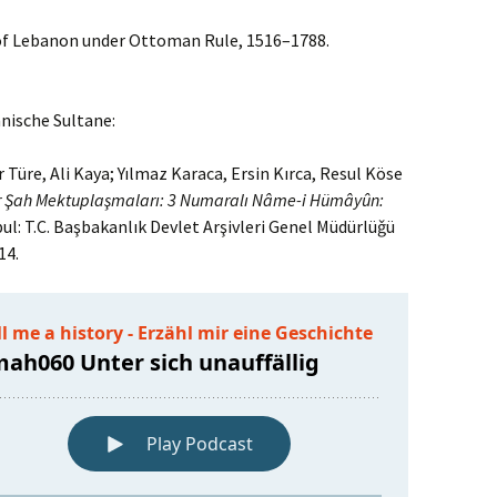
 of Lebanon under Ottoman Rule, 1516–1788.
nische Sultane:
r Türe, Ali Kaya; Yılmaz Karaca, Ersin Kırca, Resul Köse
r Şah Mektuplaşmaları: 3 Numaralı Nâme-i Hümâyûn:
bul: T.C. Başbakanlık Devlet Arşivleri Genel Müdürlüǧü
14.