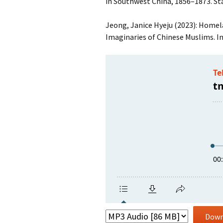
in Southwest China, 1856–1873. St
Jeong, Janice Hyeju (2023): Homel
Imaginaries of Chinese Muslims. I
Down