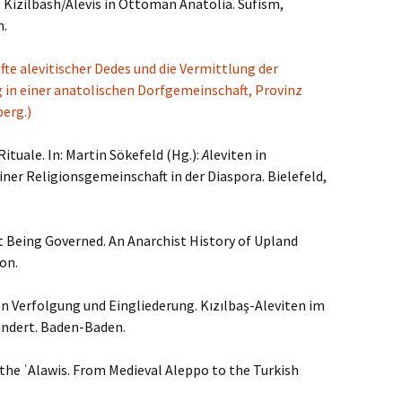
 Kizilbash/Alevis in Ottoman Anatolia. Sufism,
h.
fte alevitischer Dedes und die Vermittlung der
g in einer anatolischen Dorfgemeinschaft, Provinz
berg.)
Rituale. In: Martin Sökefeld (Hg.):
A
leviten in
ner Religionsgemeinschaft in der Diaspora. Bielefeld,
t Being Governed. An Anarchist History of Upland
on.
n Verfolgung und Eingliederung. Kızılbaş-Aleviten im
undert. Baden-Baden.
f the ʿAlawis. From Medieval Aleppo to the Turkish