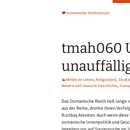
Kommentar hinterlassen
tmah060 U
unauffälli
Mitten im Leben
,
Religion(en)
,
Strukt
Neuere und neueste Geschichte
,
Osman
Das Osmanische Reich ließ lange v
aus der Reihe, drohte ihnen Verfo
Kızılbaş Aleviten. Auch wenn diese 
osmanische Innenpolitik und Geschi
begeben uns auf Spurensuche im 16