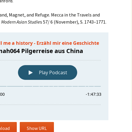
anford.
and, Magnet, and Refuge. Mecca in the Travels and
n
Modern Asian Studie
s 57/ 6 (November), S. 1743–1771.
load
Show URL