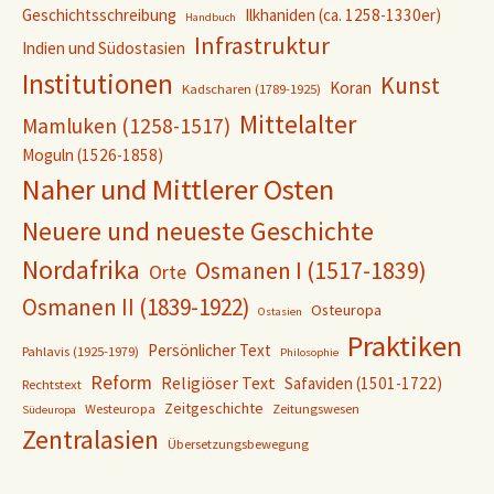
Geschichtsschreibung
Ilkhaniden (ca. 1258-1330er)
Handbuch
Infrastruktur
Indien und Südostasien
Institutionen
Kunst
Koran
Kadscharen (1789-1925)
Mittelalter
Mamluken (1258-1517)
Moguln (1526-1858)
Naher und Mittlerer Osten
Neuere und neueste Geschichte
Nordafrika
Osmanen I (1517-1839)
Orte
Osmanen II (1839-1922)
Osteuropa
Ostasien
Praktiken
Persönlicher Text
Pahlavis (1925-1979)
Philosophie
Reform
Religiöser Text
Safaviden (1501-1722)
Rechtstext
Zeitgeschichte
Westeuropa
Zeitungswesen
Südeuropa
Zentralasien
Übersetzungsbewegung