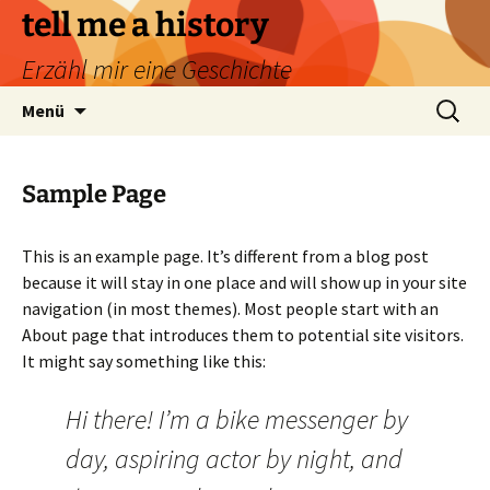
Zum
tell me a history
Inhalt
Erzähl mir eine Geschichte
springen
Suchen
Menü
nach:
Sample Page
This is an example page. It’s different from a blog post
because it will stay in one place and will show up in your site
navigation (in most themes). Most people start with an
About page that introduces them to potential site visitors.
It might say something like this:
Hi there! I’m a bike messenger by
day, aspiring actor by night, and