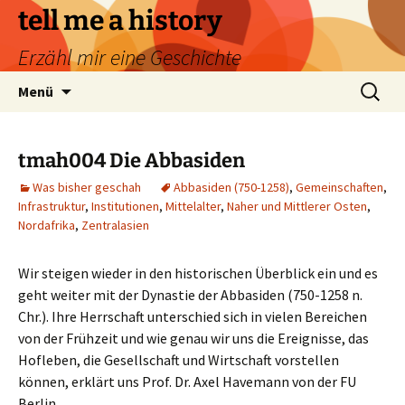
Zum
tell me a history
Inhalt
Erzähl mir eine Geschichte
springen
Suchen
Menü
nach:
tmah004 Die Abbasiden
Was bisher geschah
Abbasiden (750-1258)
,
Gemeinschaften
,
Infrastruktur
,
Institutionen
,
Mittelalter
,
Naher und Mittlerer Osten
,
Nordafrika
,
Zentralasien
Wir steigen wieder in den historischen Überblick ein und es
geht weiter mit der Dynastie der Abbasiden (750-1258 n.
Chr.). Ihre Herrschaft unterschied sich in vielen Bereichen
von der Frühzeit und wie genau wir uns die Ereignisse, das
Hofleben, die Gesellschaft und Wirtschaft vorstellen
können, erklärt uns Prof. Dr. Axel Havemann von der FU
Berlin.