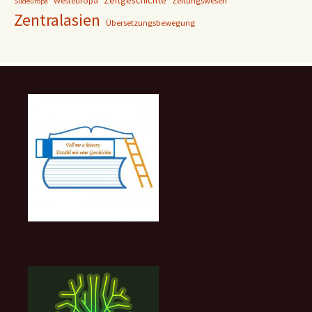
Westeuropa
Zeitungswesen
Südeuropa
Zentralasien
Übersetzungsbewegung