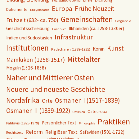
Briefe
Biographische Lexika
Europa
Frühe Neuzeit
Dokumente
Enzyklopädie
Gemeinschaften
Frühzeit (632- ca. 750)
Geographie
Geschichtsschreibung
Ilkhaniden (ca. 1258-1330er)
Handbuch
Infrastruktur
Indien und Südostasien
Institutionen
Kunst
Koran
Kadscharen (1789-1925)
Mittelalter
Mamluken (1258-1517)
Moguln (1526-1858)
Naher und Mittlerer Osten
Neuere und neueste Geschichte
Nordafrika
Osmanen I (1517-1839)
Orte
Osmanen II (1839-1922)
Osteuropa
Ostasien
Praktiken
Persönlicher Text
Pahlavis (1925-1979)
Philosophie
Reform
Religiöser Text
Safaviden (1501-1722)
Rechtstext
Zeitgeschichte